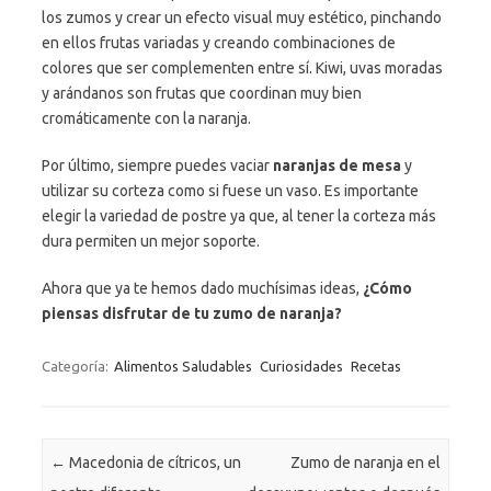
los zumos y crear un efecto visual muy estético, pinchando
en ellos frutas variadas y creando combinaciones de
colores que ser complementen entre sí. Kiwi, uvas moradas
y arándanos son frutas que coordinan muy bien
cromáticamente con la naranja.
Por último, siempre puedes vaciar
naranjas de mesa
y
utilizar su corteza como si fuese un vaso. Es importante
elegir la variedad de postre ya que, al tener la corteza más
dura permiten un mejor soporte.
Ahora que ya te hemos dado muchísimas ideas,
¿Cómo
piensas disfrutar de tu zumo de naranja?
Categoría:
Alimentos Saludables
Curiosidades
Recetas
Navegación de entradas
←
Macedonia de cítricos, un
Zumo de naranja en el