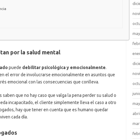
dic
ncia
nov
oct
may
feb
an por la salud mental
ene
dic
gado
puede
debilitar psicológica y emocionalmente
.
nov
en el error de involucrarse emocionalmente en asuntos que
trés emocional con las consecuencias que conlleva.
oct
juni
es saben que no hay caso que valga la pena perder su salud o
da incapacitado, el cliente simplemente lleva el caso a otro
may
bogados, hay que tener en cuenta que es humano quedar
abri
viven cada día.
mar
bogados
feb