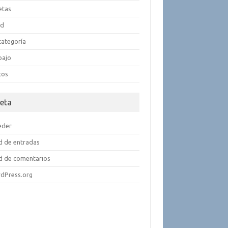
etas
ud
categoría
bajo
cos
eta
eder
d de entradas
d de comentarios
dPress.org