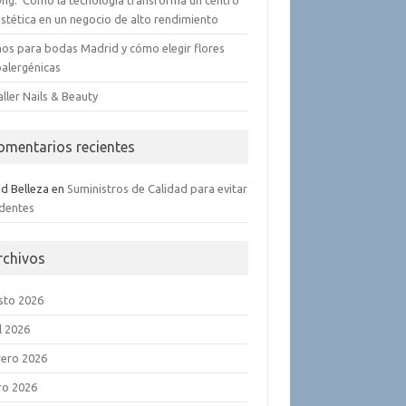
yng: Cómo la tecnología transforma un centro
stética en un negocio de alto rendimiento
os para bodas Madrid y cómo elegir flores
oalergénicas
aller Nails & Beauty
omentarios recientes
ud Belleza
en
Suministros de Calidad para evitar
identes
rchivos
sto 2026
l 2026
rero 2026
ro 2026