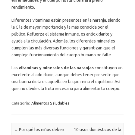
enfermedades y el cuerpo no funcionaría a pleno
rendimiento.
Diferentes vitaminas están presentes en la naranja, siendo
la C la de mayor importancia y la más conocida por el
público. Refuerza el sistema inmune, es antioxidante y
ayuda a la circulación. Además, los diferentes minerales
cumplen las más diversas funciones y garantizan que el
complejo funcionamiento del cuerpo humano no falle.
Las
vitaminas y minerales de las naranjas
constituyen un
excelente aliado diario, aunque debes tener presente que
una buena dieta es aquella en la que reina el equilibrio. Así
que, no olvides la fruta necesaria para alimentar tu cuerpo.
Categoría:
Alimentos Saludables
Navegación de entradas
←
Por qué los niños deben
10 usos domésticos de la