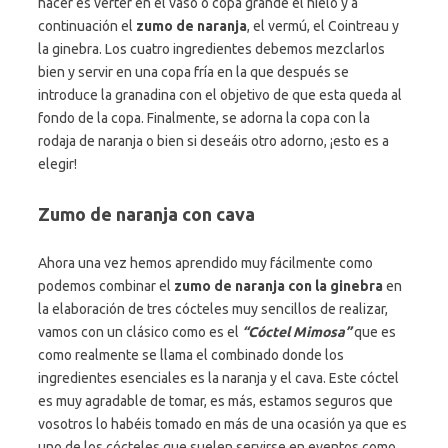
hacer es verter en el vaso o copa grande el hielo y a
continuación el
zumo de naranja
, el vermú, el Cointreau y
la ginebra. Los cuatro ingredientes debemos mezclarlos
bien y servir en una copa fría en la que después se
introduce la granadina con el objetivo de que esta queda al
fondo de la copa. Finalmente, se adorna la copa con la
rodaja de naranja o bien si deseáis otro adorno, ¡esto es a
elegir!
Zumo de naranja con cava
Ahora una vez hemos aprendido muy fácilmente como
podemos combinar el
zumo de naranja con la ginebra
en
la elaboración de tres cócteles muy sencillos de realizar,
vamos con un clásico como es el
“Cóctel Mimosa”
que es
como realmente se llama el combinado donde los
ingredientes esenciales es la naranja y el cava. Este cóctel
es muy agradable de tomar, es más, estamos seguros que
vosotros lo habéis tomado en más de una ocasión ya que es
uno de los cócteles que suelen servirse en eventos como