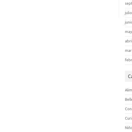
sep
juli
juni
may
abri
mar
feb
C
Ali
Bel
Con
Cur
Niñ