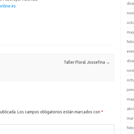
dic
online.es
nov
oct
may
feb
ene
dic
Taller Floral Jossefina
→
nov
oct
juni
may
abri
ublicada.
Los campos obligatorios están marcados con
*
mar
feb