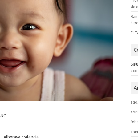
Tid
de e
Ram
hip
El T
C
Sal
acc
A
ago
abri
UANO
feb
ene
0. Alboraya. Valencia