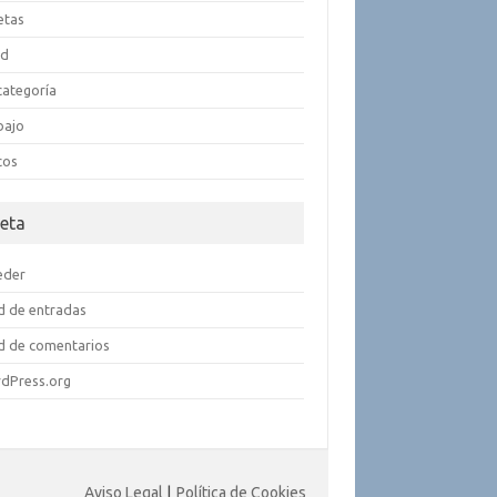
etas
ud
categoría
bajo
cos
eta
eder
d de entradas
d de comentarios
dPress.org
Aviso Legal
|
Política de Cookies