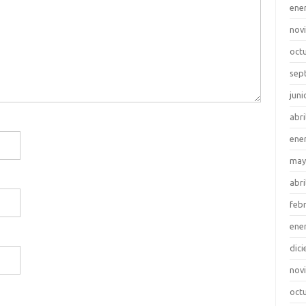
ene
nov
oct
sep
juni
abri
ene
may
abri
feb
ene
dic
nov
oct