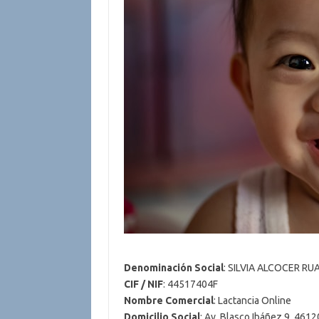
Denominación Social
: SILVIA ALCOCER R
CIF / NIF
: 44517404F
Nombre Comercial
: Lactancia Online
Domicilio Social
: Av. Blasco Ibáñez 9. 4612