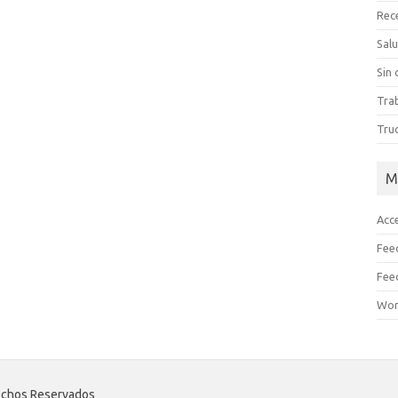
Rec
Sal
Sin 
Tra
Tru
M
Acc
Fee
Fee
Wor
echos Reservados