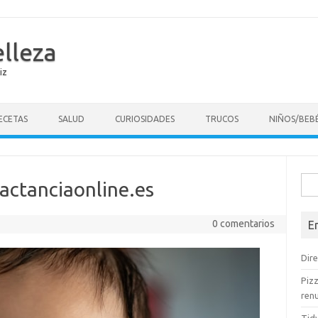
elleza
iz
ECETAS
SALUD
CURIOSIDADES
TRUCOS
NIÑOS/BEB
Busc
lactanciaonline.es
0 comentarios
E
Dire
Pizz
renu