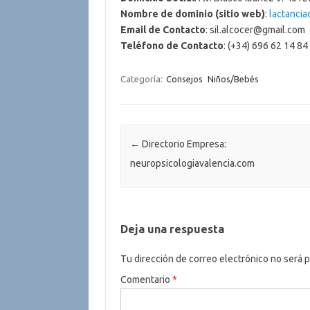
Nombre de dominio (sitio web)
:
lactancia
Email de Contacto
: sil.alcocer@gmail.com
Teléfono de Contacto
: (+34) 696 62 14 84
Categoría:
Consejos
Niños/Bebés
Navegación de entradas
←
Directorio Empresa:
neuropsicologiavalencia.com
Deja una respuesta
Tu dirección de correo electrónico no será p
Comentario
*