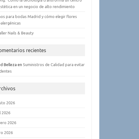
yng: Cómo la tecnología transforma un centro
stética en un negocio de alto rendimiento
os para bodas Madrid y cómo elegir flores
oalergénicas
aller Nails & Beauty
omentarios recientes
ud Belleza
en
Suministros de Calidad para evitar
identes
rchivos
sto 2026
l 2026
rero 2026
ro 2026