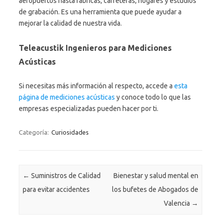
aeropuertos hasta fábricas, carreteras, hogares y estudios
de grabación. Es una herramienta que puede ayudar a
mejorar la calidad de nuestra vida.
Teleacustik Ingenieros para Mediciones
Acústicas
Si necesitas más información al respecto, accede a
esta
página de mediciones acústicas
y conoce todo lo que las
empresas especializadas pueden hacer por ti.
Categoría:
Curiosidades
Navegación de entradas
←
Suministros de Calidad
Bienestar y salud mental en
para evitar accidentes
los bufetes de Abogados de
Valencia
→