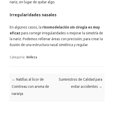
nariz, en lugar de quitar algo.
Irregularidades nasales
En algunos casos, la
rinomodelación sin cirugía es muy
eficaz
para corregir irregularidades o mejorar la simetría de
la nariz. Podemos rellenar áreas con precisión, para crear la
ilusión de una estructura nasal simétrica y regular.
Categoría:
Belleza
Navegación de entradas
←
Natillas al licor de
Suministros de Calidad para
Cointreau con aroma de
evitar accidentes
→
naranja